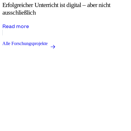
Erfolgreicher Unterricht ist digital – aber nicht
ausschließlich
Read more
Alle Forschungsprojekte
Research for a better education.
zib.edu@sot.tum.de
Headquarters:
Marsstraße 20-22
80335 Munich
Address:
Arcisstraße 21
80333 Munich
About us