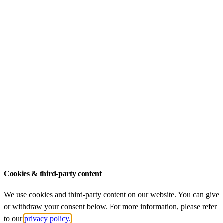
Completed Projects
Publications
Early Career Support
ZIB Academies
FDZ Academies
Dissertations
ZIB – An-Institut der Technischen Universität
München
Legal Notice
Data Privacy
Cookies & third-party content
We use cookies and third-party content on our website. You can give
or withdraw your consent below. For more information, please refer
to our
privacy policy.