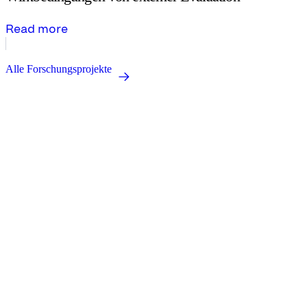
Read more
Alle Forschungsprojekte
Research for a better education.
zib.edu@sot.tum.de
Headquarters:
Marsstraße 20-22
80335 Munich
Address:
Arcisstraße 21
80333 Munich
About us
Team