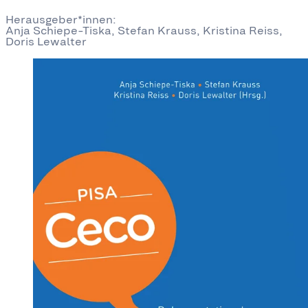
Herausgeber*innen:
Anja Schiepe-Tiska, Stefan Krauss, Kristina Reiss,
Doris Lewalter