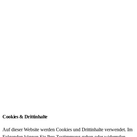
Abgeschlossene Projekte
Publikationen
Förderung
ZIB Akademien
FDZ Akademien
Qualifikationsarbeiten
ZIB – An-Institut der Technischen Universität
München
Impressum
Datenschutz
Cookies & Drittinhalte
Auf dieser Website werden Cookies und Drittinhalte verwendet. Im
Folgenden können Sie Ihre Zustimmung geben oder widerrufen.