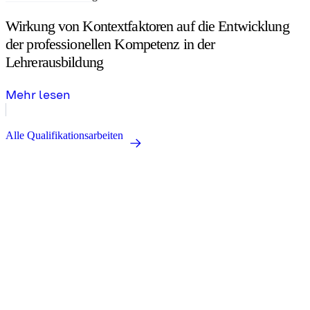
Wirkung von Kontextfaktoren auf die Entwicklung
der professionellen Kompetenz in der
Lehrerausbildung
Mehr lesen
Alle Qualifikationsarbeiten
Forschung für eine bessere Bildung.
zib.edu@sot.tum.de
Sitz:
Marsstraße 20-22
80335 München
Postanschrift:
Arcisstraße 21