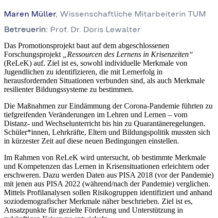
Maren Müller
, Wissenschaftliche Mitarbeiterin TUM
Betreuerin
: Prof. Dr. Doris Lewalter
Das Promotionsprojekt baut auf dem abgeschlossenen
Forschungsprojekt
„Ressourcen des Lernens in Krisenzeiten“
(ReLeK) auf. Ziel ist es, sowohl individuelle Merkmale von
Jugendlichen zu identifizieren, die mit Lernerfolg in
herausfordernden Situationen verbunden sind, als auch Merkmale
resilienter Bildungssysteme zu bestimmen.
Die Maßnahmen zur Eindämmung der Corona-Pandemie führten zu
tiefgreifenden Veränderungen im Lehren und Lernen – vom
Distanz- und Wechselunterricht bis hin zu Quarantäneregelungen.
Schüler*innen, Lehrkräfte, Eltern und Bildungspolitik mussten sich
in kürzester Zeit auf diese neuen Bedingungen einstellen.
Im Rahmen von ReLeK wird untersucht, ob bestimmte Merkmale
und Kompetenzen das Lernen in Krisensituationen erleichtern oder
erschweren. Dazu werden Daten aus PISA 2018 (vor der Pandemie)
mit jenen aus PISA 2022 (während/nach der Pandemie) verglichen.
Mittels Profilanalysen sollen Risikogruppen identifiziert und anhand
soziodemografischer Merkmale näher beschrieben. Ziel ist es,
Ansatzpunkte für gezielte Förderung und Unterstützung in