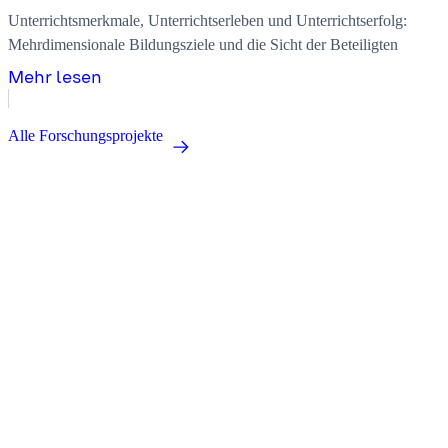
Unterrichtsmerkmale, Unterrichtserleben und Unterrichtserfolg:
Mehrdimensionale Bildungsziele und die Sicht der Beteiligten
Mehr lesen
Alle Forschungsprojekte
Forschung für eine bessere Bildung.
zib.edu@sot.tum.de
Sitz:
Marsstraße 20-22
80335 München
Postanschrift:
Arcisstraße 21
80333 München
Über uns